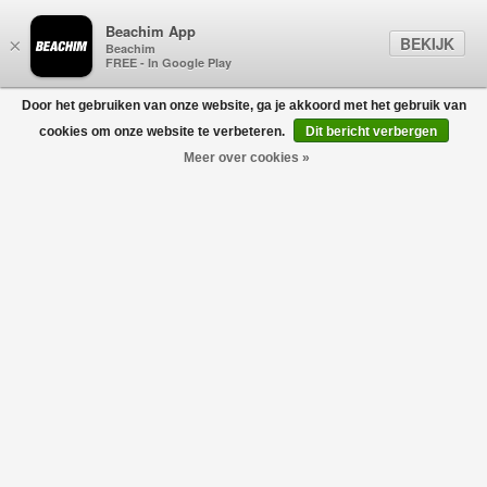
Beachim App
BEKIJK
×
Beachim
FREE - In Google Play
Door het gebruiken van onze website, ga je akkoord met het gebruik van
0
cookies om onze website te verbeteren.
Dit bericht verbergen
Meer over cookies »
VETEMENTS
Filters
home
/
sale
/
vetements
-70%
-70%