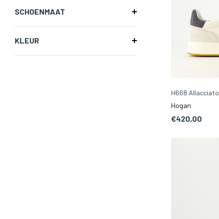
SCHOENMAAT
KLEUR
H668 Allacciat
Hogan
€420,00