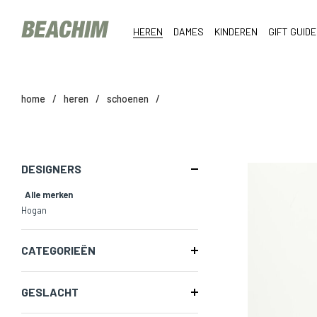
HEREN
DAMES
KINDEREN
GIFT GUIDE
home
/
heren
/
schoenen
/
DESIGNERS
Alle merken
Hogan
CATEGORIEËN
GESLACHT