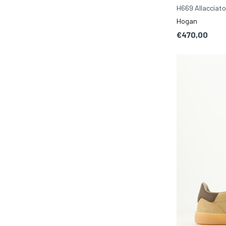
H669 Allacciat
Hogan
€470,00