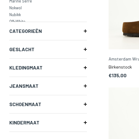
Marine Serre
Nokwol
Nubikk
Off-White
On
CATEGORIEËN
Polo Ralph Lauren
Posa Studio
Represent
GESLACHT
Vans
Amsterdam Wra
Birkenstock
KLEDINGMAAT
€135,00
JEANSMAAT
SCHOENMAAT
KINDERMAAT