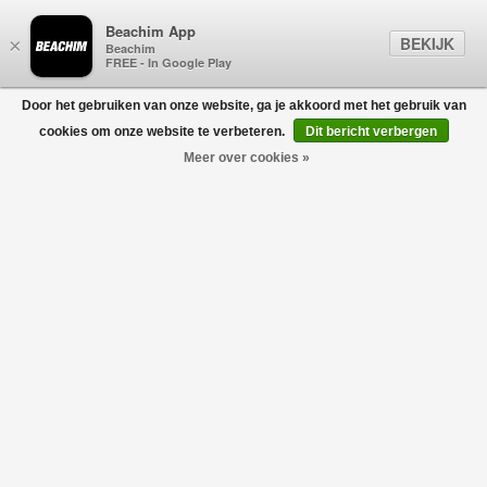
Beachim App
BEKIJK
×
Beachim
FREE - In Google Play
Door het gebruiken van onze website, ga je akkoord met het gebruik van
0
cookies om onze website te verbeteren.
Dit bericht verbergen
Meer over cookies »
PORTEMONNEES &
Filters
SLEUTELHANGERS
home
/
dames
/
accessoires
/
portemonnees & sleutelhangers
Geen producten gevonden!
PORTEMONNEES & SLEUTELHANGERS