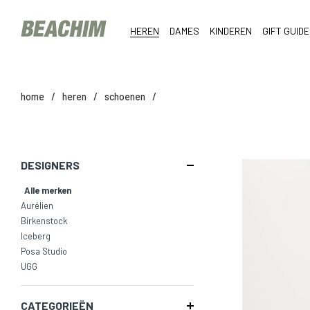
HEREN
DAMES
KINDEREN
GIFT GUIDE
home
/
heren
/
schoenen
/
DESIGNERS
Alle merken
Aurélien
Birkenstock
Iceberg
Posa Studio
UGG
CATEGORIEËN