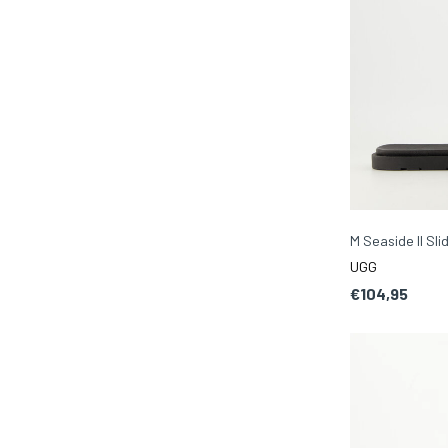
M Seaside II Sli
UGG
€104,95