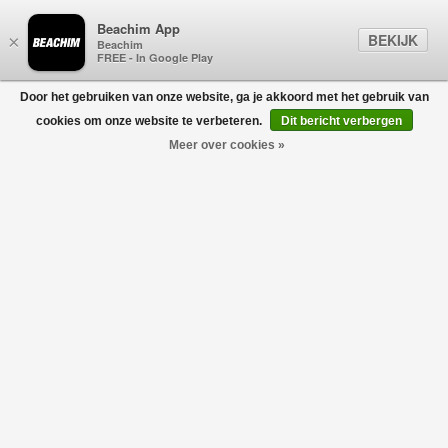
Beachim App
BEKIJK
×
Beachim
FREE - In Google Play
Door het gebruiken van onze website, ga je akkoord met het gebruik van
0
cookies om onze website te verbeteren.
Dit bericht verbergen
Meer over cookies »
RIEMEN
Filters
home
/
dames
/
accessoires
/
riemen
Geen producten gevonden!
RIEMEN