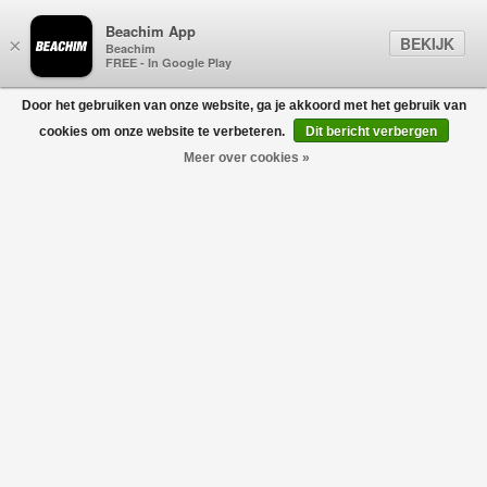
Beachim App
BEKIJK
×
Beachim
FREE - In Google Play
Door het gebruiken van onze website, ga je akkoord met het gebruik van
0
cookies om onze website te verbeteren.
Dit bericht verbergen
Meer over cookies »
PUMPS
Filters
home
/
dames
/
schoenen
/
pumps
Geen producten gevonden!
PUMPS