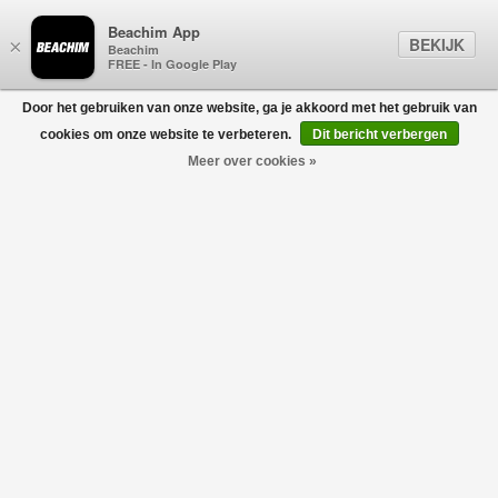
Beachim App
BEKIJK
×
Beachim
FREE - In Google Play
Door het gebruiken van onze website, ga je akkoord met het gebruik van
0
cookies om onze website te verbeteren.
Dit bericht verbergen
Meer over cookies »
BROEKEN
Filters
home
/
dames
/
kleding
/
broeken