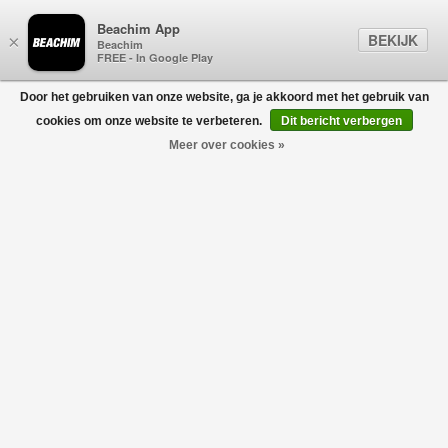
Beachim App
BEKIJK
×
Beachim
FREE - In Google Play
Door het gebruiken van onze website, ga je akkoord met het gebruik van
0
cookies om onze website te verbeteren.
Dit bericht verbergen
Meer over cookies »
LOAFERS
Filters
home
/
heren
/
schoenen
/
loafers