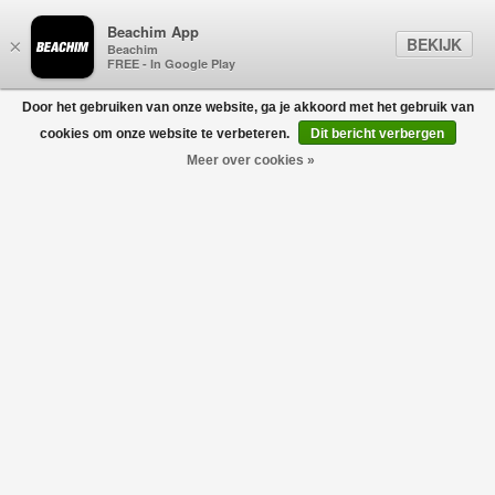
Beachim App
BEKIJK
×
Beachim
FREE - In Google Play
Door het gebruiken van onze website, ga je akkoord met het gebruik van
0
cookies om onze website te verbeteren.
Dit bericht verbergen
Meer over cookies »
Urban Logo Shirt Zwart
VETEMENTS
€750,00
€225,00