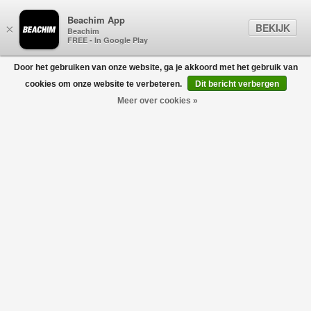
Beachim App
BEKIJK
×
Beachim
FREE - In Google Play
Door het gebruiken van onze website, ga je akkoord met het gebruik van
0
cookies om onze website te verbeteren.
Dit bericht verbergen
Meer over cookies »
ACCESSOIRES
Filters
home
/
nieuw
/
dames
/
accessoires