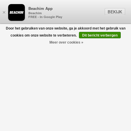
Beachim App
BEKIJK
×
Beachim
FREE - In Google Play
Door het gebruiken van onze website, ga je akkoord met het gebruik van
0
cookies om onze website te verbeteren.
Dit bericht verbergen
Meer over cookies »
JURKEN & ROKKEN
Filters
home
/
sale
/
dames
/
jurken & rokken
-50%
-30%