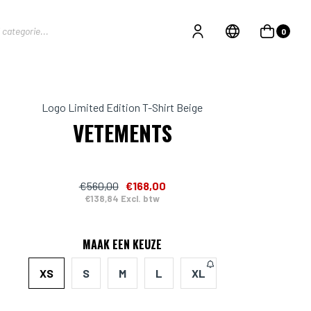
0
Logo Limited Edition T-Shirt Beige
VETEMENTS
€560,00
€168,00
€138,84 Excl. btw
MAAK EEN KEUZE
XS
S
M
L
XL