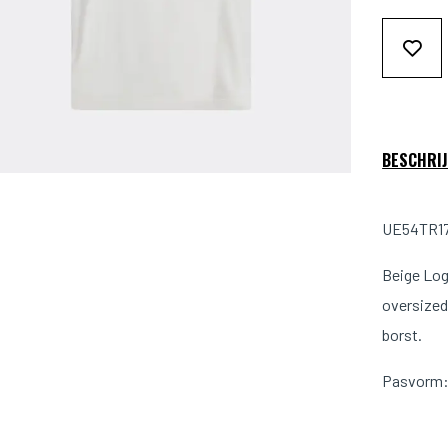
BESCHRIJ
UE54TR17
Beige Log
oversized
borst.
Pasvorm: 
Kleur: Be
Materiaal