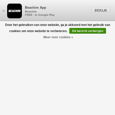
Beachim App
BEKIJK
×
Beachim
FREE - In Google Play
Door het gebruiken van onze website, ga je akkoord met het gebruik van
0
cookies om onze website te verbeteren.
Dit bericht verbergen
Meer over cookies »
BOOTS
Filters
home
/
heren
/
schoenen
/
boots