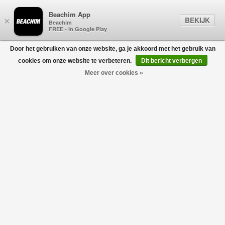
Beachim App
BEKIJK
×
Beachim
FREE - In Google Play
Door het gebruiken van onze website, ga je akkoord met het gebruik van
0
cookies om onze website te verbeteren.
Dit bericht verbergen
Meer over cookies »
MARINE SERRE
Filters
home
/
designers
/
marine serre