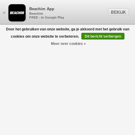
Beachim App
BEKIJK
×
Beachim
FREE - In Google Play
Door het gebruiken van onze website, ga je akkoord met het gebruik van
0
cookies om onze website te verbeteren.
Dit bericht verbergen
Meer over cookies »
CANADA GOOSE
Filters
home
/
designers
/
canada goose