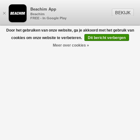
Beachim App
BEKIJK
×
Beachim
FREE - In Google Play
Door het gebruiken van onze website, ga je akkoord met het gebruik van
0
cookies om onze website te verbeteren.
Dit bericht verbergen
Meer over cookies »
ZONNEBRILLEN
Filters
home
/
heren
/
accessoires
/
zonnebrillen