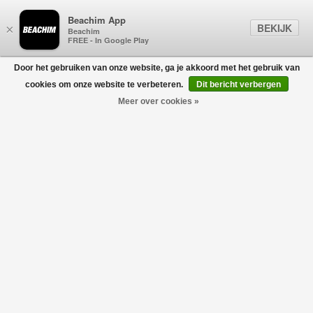
Beachim App
BEKIJK
×
Beachim
FREE - In Google Play
Door het gebruiken van onze website, ga je akkoord met het gebruik van
0
cookies om onze website te verbeteren.
Dit bericht verbergen
Meer over cookies »
DAMES
Filters
home
/
gift guide
/
shop voor
/
dames