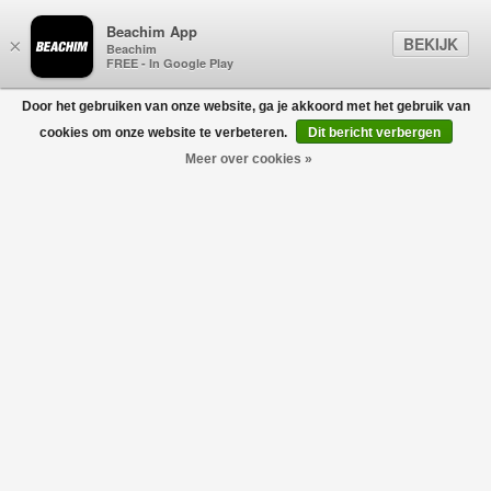
Beachim App
BEKIJK
×
Beachim
FREE - In Google Play
Door het gebruiken van onze website, ga je akkoord met het gebruik van
0
cookies om onze website te verbeteren.
Dit bericht verbergen
Meer over cookies »
ZWEMBROEKEN
Filters
home
/
sale
/
heren
/
zwembroeken
-30%
-30%