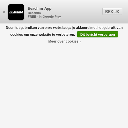
Beachim App
BEKIJK
×
Beachim
FREE - In Google Play
Door het gebruiken van onze website, ga je akkoord met het gebruik van
0
cookies om onze website te verbeteren.
Dit bericht verbergen
Meer over cookies »
AURÉLIEN
Filters
home
/
heren
/
schoenen
/
aurélien