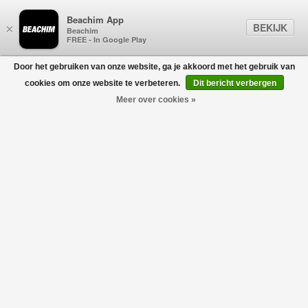
Beachim App
BEKIJK
×
Beachim
FREE - In Google Play
Door het gebruiken van onze website, ga je akkoord met het gebruik van
0
cookies om onze website te verbeteren.
Dit bericht verbergen
Meer over cookies »
GRAN SASSO FOR BEACHIM
Filters
home
/
heren
/
kleding
/
polo's
/
gran sasso for beachim