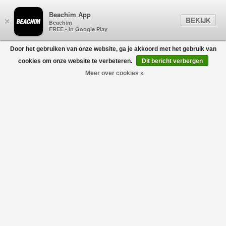
Beachim App
BEKIJK
×
Beachim
FREE - In Google Play
Door het gebruiken van onze website, ga je akkoord met het gebruik van
0
cookies om onze website te verbeteren.
Dit bericht verbergen
Meer over cookies »
Tennis Polo 57113 creme
GRAN SASSO FOR BEACHIM
€219,00