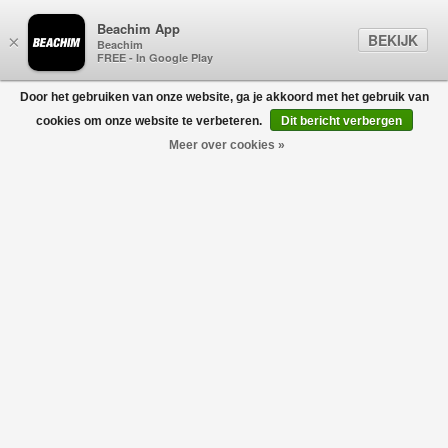
Beachim App
BEKIJK
×
Beachim
FREE - In Google Play
Door het gebruiken van onze website, ga je akkoord met het gebruik van
0
cookies om onze website te verbeteren.
Dit bericht verbergen
Meer over cookies »
Tennis Polo Zwart
GRAN SASSO FOR BEACHIM
€210,00