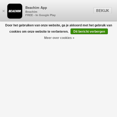
Beachim App
BEKIJK
×
Beachim
FREE - In Google Play
Door het gebruiken van onze website, ga je akkoord met het gebruik van
0
cookies om onze website te verbeteren.
Dit bericht verbergen
Meer over cookies »
BERWICH
Filters
home
/
designers
/
berwich