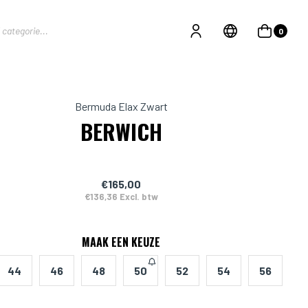
0
Bermuda Elax Zwart
BERWICH
€165,00
€136,36 Excl. btw
MAAK EEN KEUZE
44
46
48
50
52
54
56