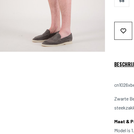
58
BESCHRIJ
cn1026xbe
Zwarte Be
steekzakk
Maat & 
Model is 