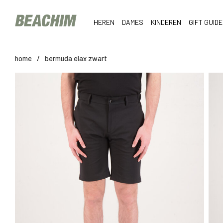
HEREN
DAMES
KINDEREN
GIFT GUIDE
home
/
bermuda elax zwart