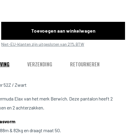
Toevoegen aan winkelwagen
Niet-EU-klanten zijn uitgesloten van 21% BTW
VING
VERZENDING
RETOURNEREN
r 52Z / Zwart
rmuda Elax van het merk Berwich. Deze pantalon heeft 2
en en 2 achterzakken.
Pasvorm
1.88m & 82kg en draagt maat 50.