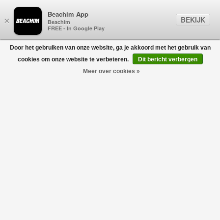
Beachim App
BEKIJK
×
Beachim
FREE - In Google Play
Door het gebruiken van onze website, ga je akkoord met het gebruik van
0
cookies om onze website te verbeteren.
Dit bericht verbergen
Meer over cookies »
7 FOR ALL MANKIND
Filters
home
/
designers
/
7 for all mankind