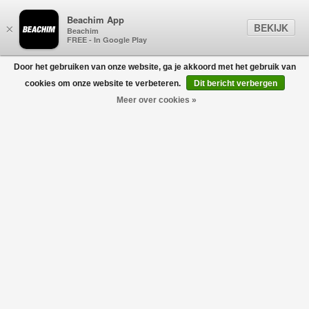
Beachim App
BEKIJK
×
Beachim
FREE - In Google Play
Door het gebruiken van onze website, ga je akkoord met het gebruik van
0
cookies om onze website te verbeteren.
Dit bericht verbergen
Meer over cookies »
Ragular Shorts Spin Grijs
7 FOR ALL MANKIND
€150,00