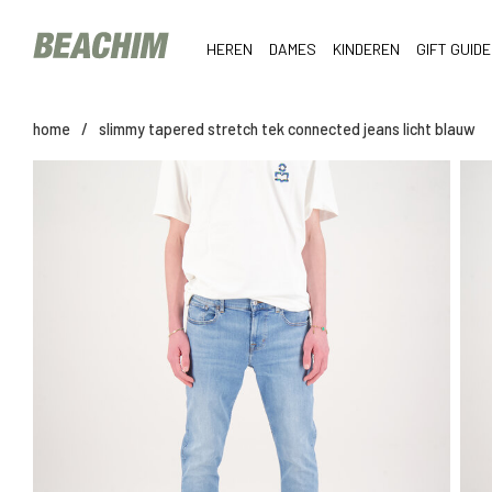
HEREN
DAMES
KINDEREN
GIFT GUIDE
home
/
slimmy tapered stretch tek connected jeans licht blauw