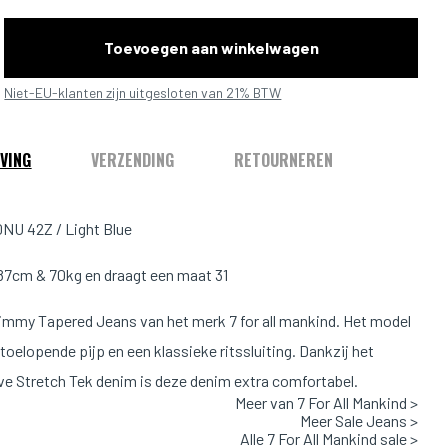
Toevoegen aan winkelwagen
Niet-EU-klanten zijn uitgesloten van 21% BTW
VING
VERZENDING
RETOURNEREN
NU 42Z / Light Blue
187cm & 70kg en draagt een maat 31
immy Tapered Jeans van het merk 7 for all mankind. Het model
toelopende pijp en een klassieke ritssluiting. Dankzij het
ve Stretch Tek denim is deze denim extra comfortabel.
Meer van 7 For All Mankind >
Meer Sale Jeans >
 Slim Tapered
Alle 7 For All Mankind sale >