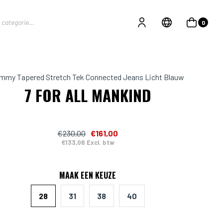
0
immy Tapered Stretch Tek Connected Jeans Licht Blauw
7 FOR ALL MANKIND
€230,00
€161,00
€133,06 Excl. btw
MAAK EEN KEUZE
28
31
38
40