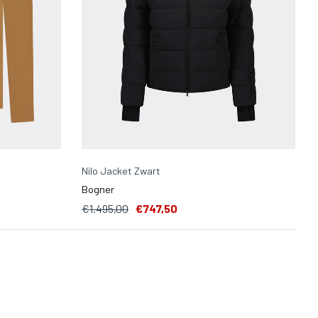
Nilo Jacket Zwart
Bogner
€1.495,00
€747,50