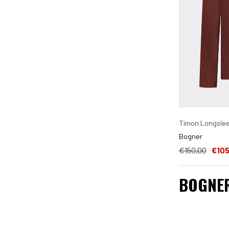
Timon Longslee
Bogner
€150,00
€105
BOGNE