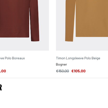
ve Polo Boreaux
Timon Longsleeve Polo Beige
Bogner
,00
€150,00
€105,00
R