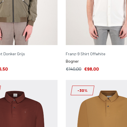
t Donker Grijs
Franz-9 Shirt Offwhite
Bogner
6,50
€140,00
€98,00
-30%