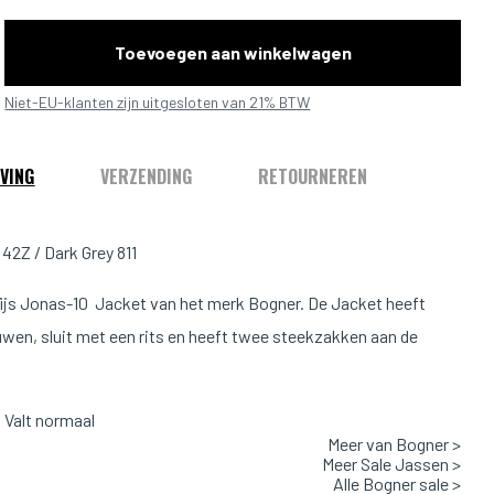
Toevoegen aan winkelwagen
Niet-EU-klanten zijn uitgesloten van 21% BTW
VING
VERZENDING
RETOURNEREN
42Z / Dark Grey 811
ijs Jonas-10 Jacket van het merk Bogner. De Jacket heeft
wen, sluit met een rits en heeft twee steekzakken aan de
 Valt normaal
Meer van Bogner >
ker Grijs 811
Meer Sale Jassen >
Alle Bogner sale >
: 100% Polyester