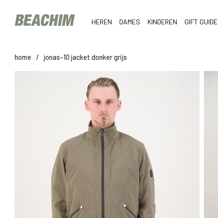
HEREN
DAMES
KINDEREN
GIFT GUIDE
home
/
jonas-10 jacket donker grijs