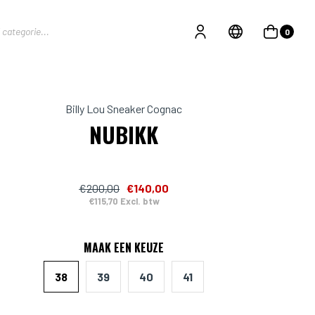
0
Billy Lou Sneaker Cognac
NUBIKK
€200,00
€140,00
€115,70 Excl. btw
MAAK EEN KEUZE
38
39
40
41