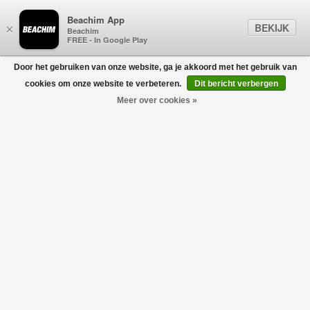
Beachim App
BEKIJK
×
Beachim
FREE - In Google Play
Door het gebruiken van onze website, ga je akkoord met het gebruik van
0
cookies om onze website te verbeteren.
Dit bericht verbergen
Meer over cookies »
NUBIKK
Filters
home
/
designers
/
nubikk
-30%