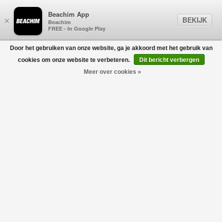
Beachim App
BEKIJK
×
Beachim
FREE - In Google Play
Door het gebruiken van onze website, ga je akkoord met het gebruik van
0
cookies om onze website te verbeteren.
Dit bericht verbergen
Meer over cookies »
Logo Hoodie Zwart
NEW AMSTERDAM SURF
€140,00
€98,00
ASSOCIATION