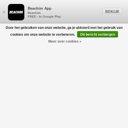
Beachim App
BEKIJK
×
Beachim
FREE - In Google Play
Door het gebruiken van onze website, ga je akkoord met het gebruik van
0
cookies om onze website te verbeteren.
Dit bericht verbergen
Meer over cookies »
NEW AMSTERDAM SURF
Filters
ASSOCIATION
home
/
designers
/
new amsterdam surf association