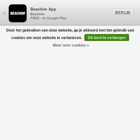
Beachim App
BEKIJK
×
Beachim
FREE - In Google Play
Door het gebruiken van onze website, ga je akkoord met het gebruik van
0
cookies om onze website te verbeteren.
Dit bericht verbergen
Meer over cookies »
UGG
Filters
home
/
heren
/
schoenen
/
ugg