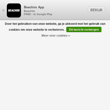
Beachim App
BEKIJK
×
Beachim
FREE - In Google Play
Door het gebruiken van onze website, ga je akkoord met het gebruik van
0
cookies om onze website te verbeteren.
Dit bericht verbergen
Meer over cookies »
GRAN SASSO FOR BEACHIM
Filters
home
/
heren
/
kleding
/
t-shirts
/
gran sasso for beachim