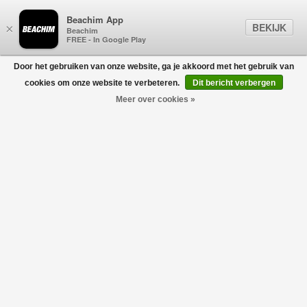
Beachim App
BEKIJK
×
Beachim
FREE - In Google Play
Door het gebruiken van onze website, ga je akkoord met het gebruik van
0
cookies om onze website te verbeteren.
Dit bericht verbergen
Meer over cookies »
Canadian Dropped Shoulder Shirt Beige
DSQUARED2
€590,00
€295,00