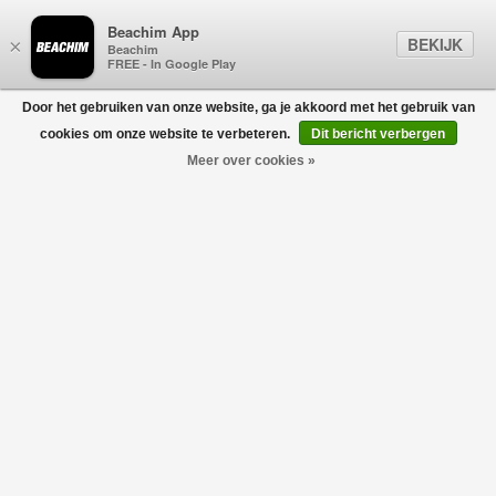
Beachim App
BEKIJK
×
Beachim
FREE - In Google Play
Door het gebruiken van onze website, ga je akkoord met het gebruik van
0
cookies om onze website te verbeteren.
Dit bericht verbergen
Meer over cookies »
DSQUARED2
Filters
home
/
designers
/
dsquared2