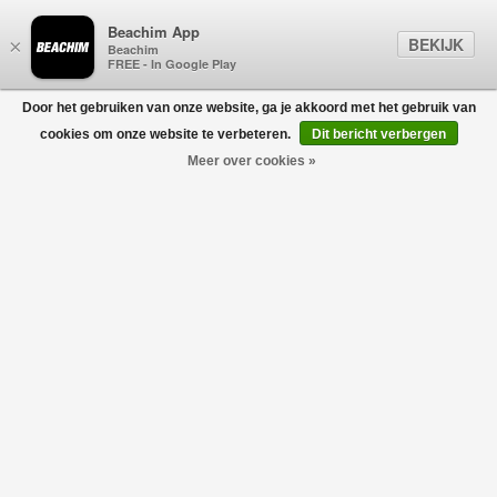
Beachim App
BEKIJK
×
Beachim
FREE - In Google Play
Door het gebruiken van onze website, ga je akkoord met het gebruik van
0
cookies om onze website te verbeteren.
Dit bericht verbergen
Meer over cookies »
Moon Printed Jersey Mini Shorts Zwart
MARINE SERRE
€190,00