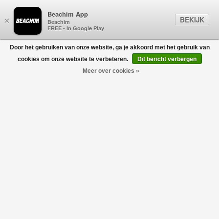
Beachim App
BEKIJK
×
Beachim
FREE - In Google Play
Door het gebruiken van onze website, ga je akkoord met het gebruik van
0
cookies om onze website te verbeteren.
Dit bericht verbergen
Meer over cookies »
Miku C Meha Jeans M.Blauw
DENHAM
€170,00