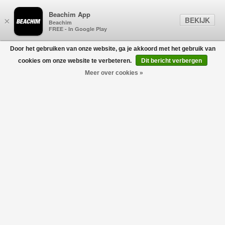
Beachim App
BEKIJK
×
Beachim
FREE - In Google Play
Door het gebruiken van onze website, ga je akkoord met het gebruik van
0
cookies om onze website te verbeteren.
Dit bericht verbergen
Meer over cookies »
Soft Shell-R Jacket Goggle Grijs
C.P. COMPANY
€385,00
€308,00