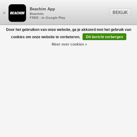
Beachim App
BEKIJK
×
Beachim
FREE - In Google Play
Door het gebruiken van onze website, ga je akkoord met het gebruik van
0
cookies om onze website te verbeteren.
Dit bericht verbergen
Meer over cookies »
Mercerized Jersey T-Shirt Zwart
C.P. COMPANY
€135,00
€67,50