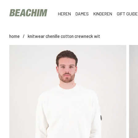
HEREN
DAMES
KINDEREN
GIFT GUIDE
home
/
knitwear chenille cotton crewneck wit