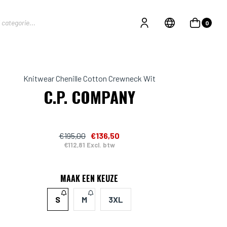
0
Knitwear Chenille Cotton Crewneck Wit
C.P. COMPANY
€195,00
€136,50
€112,81 Excl. btw
MAAK EEN KEUZE
S
M
3XL