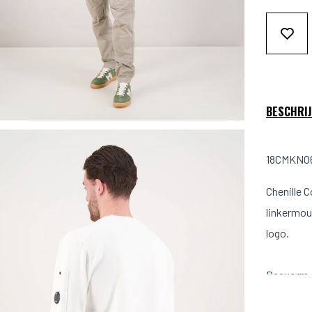
BESCHRIJ
18CMKN068
Chenille 
linkermou
logo.
Pasvorm: 
Kleur: Wit