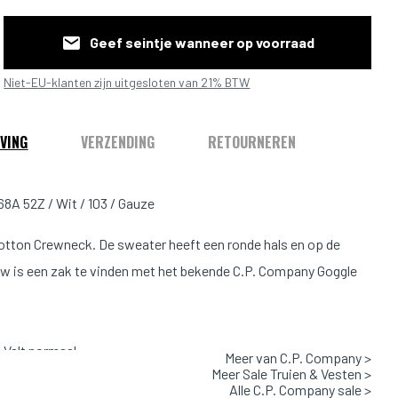
Geef seintje wanneer op voorraad
Niet-EU-klanten zijn uitgesloten van 21% BTW
VING
VERZENDING
RETOURNEREN
A 52Z / Wit / 103 / Gauze
Cotton Crewneck. De sweater heeft een ronde hals en op de
w is een zak te vinden met het bekende C.P. Company Goggle
Valt normaal
Meer van C.P. Company >
Meer Sale Truien & Vesten >
 / 103 / Gauze
Alle C.P. Company sale >