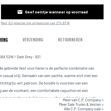
Geef seintje wanneer op voorraad
Niet-EU-klanten zijn uitgesloten van 21% BTW
VING
VERZENDING
RETOURNEREN
A 52W / Dark Grey - 921
olle gebreide Vest voor heren is de perfecte combinatie van
n casual stijl. Gemaakt van een zachte, warme stof met een
 lichtgrijs-wit patroon. De hoodie is voorzien van een
ing aan de voorkant, een comfortabele capuchon en een
e zak met rits op de linkermouw, afgewerkt met een zwarte
Meer van C.P. Company >
Meer Sale Truien & Vesten >
r een stoere touch. De rechte pasvorm en fijne ribstructuur
Alle C.P. Company sale >