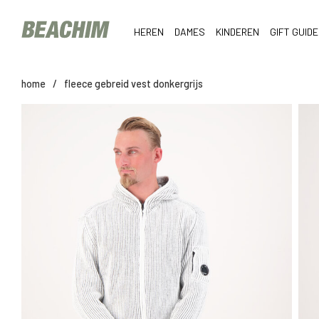
HEREN
DAMES
KINDEREN
GIFT GUIDE
home
/
fleece gebreid vest donkergrijs