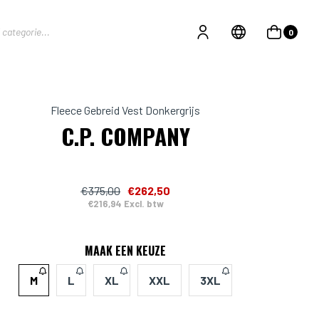
0
Fleece Gebreid Vest Donkergrijs
C.P. COMPANY
€375,00
€262,50
€216,94 Excl. btw
MAAK EEN KEUZE
M
L
XL
XXL
3XL