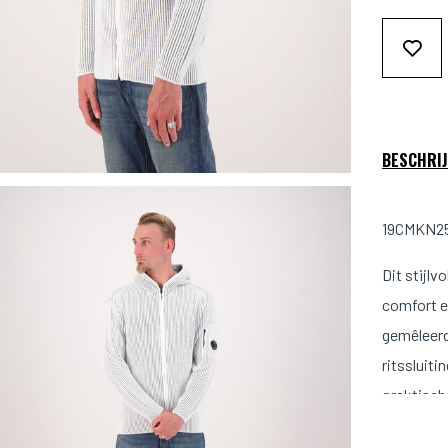
BESCHRIJ
19CMKN258
Dit stijlv
comfort e
gemêleerd
ritssluit
praktisch
badge voo