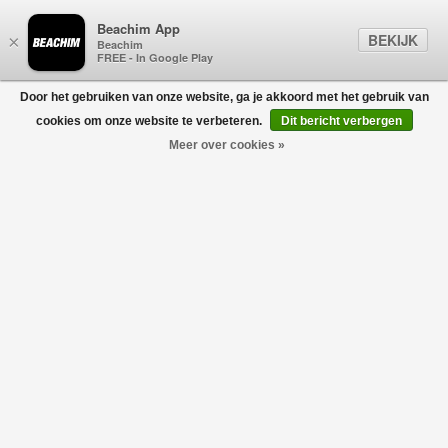
Beachim App
BEKIJK
×
Beachim
FREE - In Google Play
Door het gebruiken van onze website, ga je akkoord met het gebruik van
0
cookies om onze website te verbeteren.
Dit bericht verbergen
Meer over cookies »
Diagonal Raised Fleece Lens Sweater Marine
C.P. COMPANY
€195,00