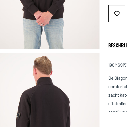
BESCHRIJ
19CMSS153
De Diagon
comfortabe
zacht kat
uitstralin
dagelijks
Maat & 