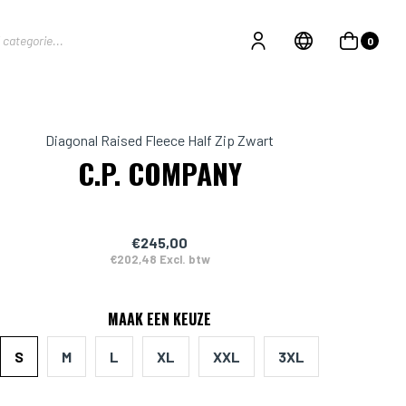
0
Diagonal Raised Fleece Half Zip Zwart
C.P. COMPANY
€245,00
€202,48 Excl. btw
MAAK EEN KEUZE
S
M
L
XL
XXL
3XL