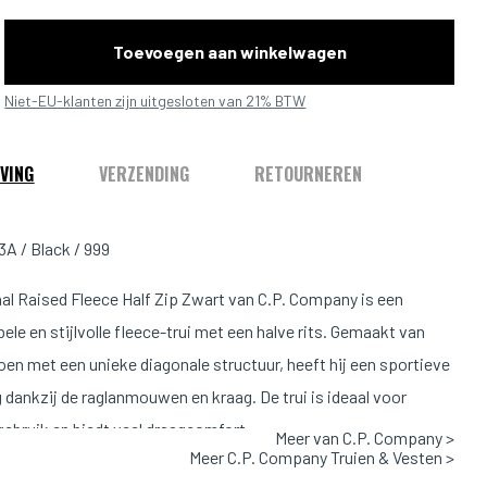
Toevoegen aan winkelwagen
Niet-EU-klanten zijn uitgesloten van 21% BTW
VING
VERZENDING
RETOURNEREN
A / Black / 999
al Raised Fleece Half Zip Zwart van C.P. Company is een
le en stijlvolle fleece-trui met een halve rits. Gemaakt van
oen met een unieke diagonale structuur, heeft hij een sportieve
g dankzij de raglanmouwen en kraag. De trui is ideaal voor
 gebruik en biedt veel draagcomfort
Meer van C.P. Company >
Meer C.P. Company Truien & Vesten >
Pasvorm