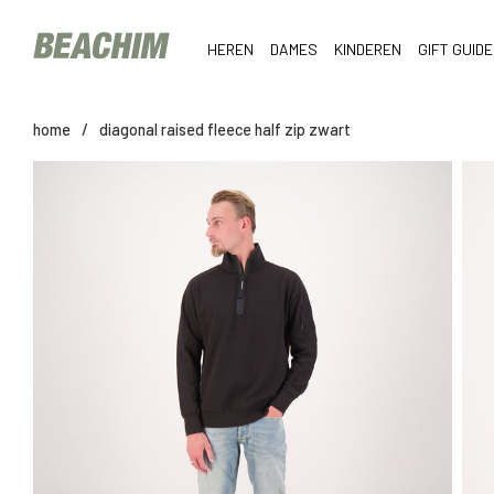
HEREN
DAMES
KINDEREN
GIFT GUIDE
home
/
diagonal raised fleece half zip zwart