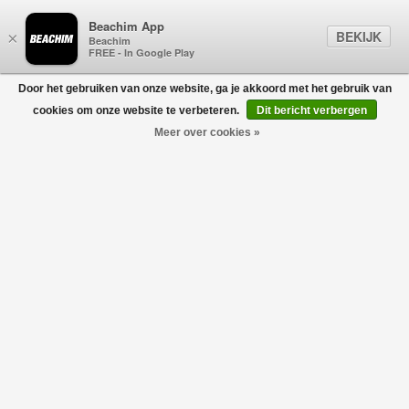
Beachim App
BEKIJK
×
Beachim
FREE - In Google Play
Door het gebruiken van onze website, ga je akkoord met het gebruik van
0
cookies om onze website te verbeteren.
Dit bericht verbergen
Meer over cookies »
Chenille Katoen Knitwear Polo Donker Grijs
C.P. COMPANY
€245,00