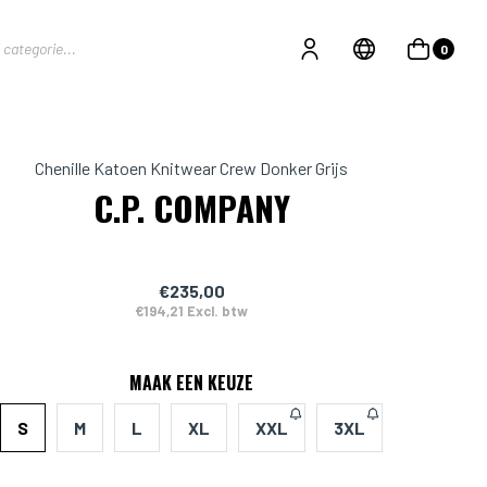
0
Chenille Katoen Knitwear Crew Donker Grijs
C.P. COMPANY
€235,00
€194,21 Excl. btw
MAAK EEN KEUZE
S
M
L
XL
XXL
3XL