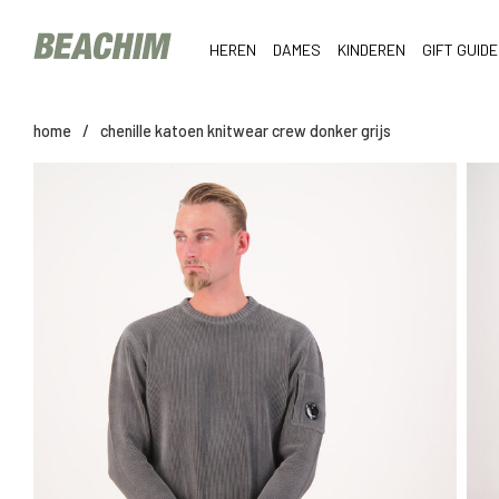
HEREN
DAMES
KINDEREN
GIFT GUIDE
home
/
chenille katoen knitwear crew donker grijs