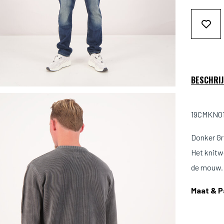
BESCHRIJ
19CMKN017
Donker Gr
Het knitw
de mouw
Maat & 
Model is 