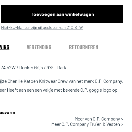
Toevoegen aan winkelwagen
Niet-EU-klanten zijn uitgesloten van 21% BTW
VING
VERZENDING
RETOURNEREN
A 52W / Donker Grijs / 978 - Dark
ijze Chenille Katoen Knitwear Crew van het merk C.P. Company.
ear Heeft aan een een vakje met bekende C.P. goggle logo op
.
Pasvorm
Meer van C.P. Company >
1.88m weegt 79kg en draagt maat L.
Meer C.P. Company Truien & Vesten >