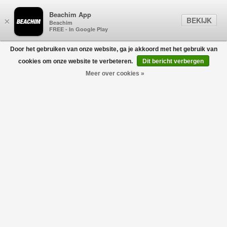
Beachim App
BEKIJK
×
Beachim
FREE - In Google Play
Door het gebruiken van onze website, ga je akkoord met het gebruik van
0
cookies om onze website te verbeteren.
Dit bericht verbergen
Meer over cookies »
30/1 Jersey Short Sleeve T-Shirt Blauw
C.P. COMPANY
€115,00
€80,50