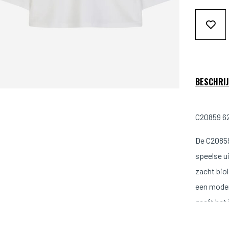
BESCHRIJ
C20859 62
De C20859
speelse u
zacht bio
een moder
geeft het
stijlvolle