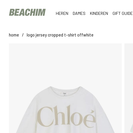
HEREN
DAMES
KINDEREN
GIFT GUIDE
home
/
logo jersey cropped t-shirt offwhite