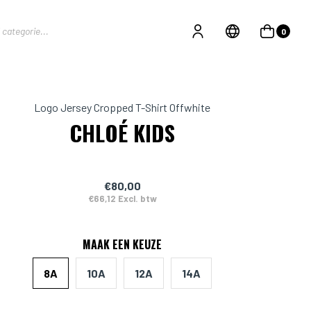
0
Logo Jersey Cropped T-Shirt Offwhite
CHLOÉ KIDS
€80,00
€66,12 Excl. btw
MAAK EEN KEUZE
8A
10A
12A
14A