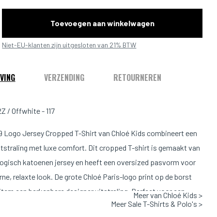
Toevoegen aan winkelwagen
Niet-EU-klanten zijn uitgesloten van 21% BTW
VING
VERZENDING
RETOURNEREN
Z / Offwhite - 117
 Logo Jersey Cropped T-Shirt van Chloé Kids combineert een
itstraling met luxe comfort. Dit cropped T-shirt is gemaakt van
logisch katoenen jersey en heeft een oversized pasvorm voor
ne, relaxte look. De grote Chloé Paris-logo print op de borst
 item een herkenbare designer uitstraling. Perfect voor een
Meer van Chloé Kids >
Meer Sale T-Shirts & Polo's >
 everyday outfit of een trendy mini-me look.